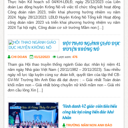
Thực hiện Kế hoạch số 04/KH-LĐLĐ, ngày 25/12/2023 của Liên
đoàn Lao động huyện Krông Nô về việc tổ chức tổng kết hoạt động
Công đoàn năm 2023, triển khai phương hướng nhiệm vụ năm
2024. Ngày 28/12/2023. LĐLĐ Huyện Krông Nô Tổng kết Hoạt động
công đoàn năm 2023 và triển khai phương hướng nhiệm vụ năm
2024 Tại hội nghị, Công đoàn cơ sở trường Mầm non [...]
HỘI THAO NGÀNH GIÁO DỤC
HUYỆN KRÔNG NÔ
CHI DOAN
01/12/2023
Lượt xem:
476
Tham gia Hội thao truyền thống ngành Giáo dục nhân kỷ niệm 41
năm ngày Nhà giáo Việt Nam ( 20/11/1982 – 20/11/2023). Sau nhiều
ngày nỗ lực tập luyện cùng sự đoàn kết, quyết tâm của tập thể CB-
GV-NV Trường Mn Anh Đào đã đạt được : – Giải nhất Toàn đoàn
khối mầm non – Giải nhất bóng chuyền nữ khối mầm non – Giải nhì
đơn cầu lông Xin [...]
Vinh danh 42 giáo viên tiêu biểu
công tác tại vùng biển đảo khó
khăn
TRƯỜNG MẦM NON ANH ĐÀO