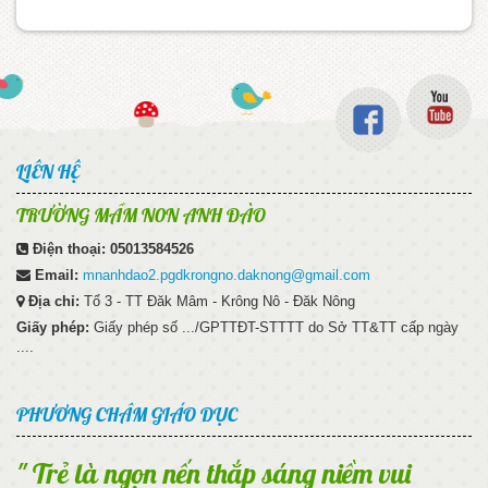
LIÊN HỆ
TRƯỜNG MẦM N0N ANH ĐÀO
Điện thoại:
05013584526
Email:
mnanhdao2.pgdkrongno.daknong@gmail.com
Địa chỉ:
Tổ 3 - TT Đăk Mâm - Krông Nô - Đăk Nông
Giấy phép:
Giấy phép số .../GPTTĐT-STTTT do Sở TT&TT cấp ngày
....
PHƯƠNG CHÂM GIÁO DỤC
" Trẻ là ngọn nến thắp sáng niềm vui