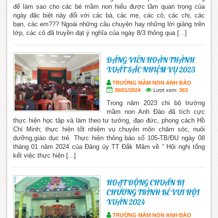
để làm sao cho các bé mầm non hiểu được tầm quan trọng của
ngày đặc biệt này đối với các bà, các mẹ, các cô, các chị, các
bạn, các em??? Ngoài những câu chuyện hay những lời giảng trên
lớp, các cô đã truyền đạt ý nghĩa của ngày 8/3 thông qua [...]
ĐẢNG VIÊN HOÀN THÀNH
XUẤT SẮC NHIỆM VỤ 2023
TRƯỜNG MẦM NON ANH ĐÀO
30/01/2024
Lượt xem:
363
Trong năm 2023 chi bộ trường
mầm non Anh Đào đã tích cực
thực hiện học tập và làm theo tư tưởng, đạo đức, phong cách Hồ
Chí Minh; thực hiện tốt nhiệm vụ chuyên môn chăm sóc, nuôi
dưỡng,giáo dục trẻ. Thực hiện thông báo số 105-TB/ĐU ngày 08
tháng 01 năm 2024 của Đảng ủy TT Đắk Mâm về ” Hội nghị tổng
kết việc thực hiện [...]
HOẠT ĐỘNG CHUẨN BỊ
CHƯƠNG TRÌNH BÉ VUI HỘI
XUÂN 2024
TRƯỜNG MẦM NON ANH ĐÀO