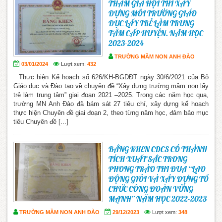
THAM GIA HỘI THI XÂY
DỰNG MÔI TRƯỜNG GIÁO
DỤC LẤY TRẺ LÀM TRUNG
TÂM CẤP HUYỆN. NĂM HỌC
2023-2024
TRƯỜNG MẦM NON ANH ĐÀO
03/01/2024
Lượt xem:
432
Thực hiện Kế hoạch số 626/KH-BGDĐT ngày 30/6/2021 của Bộ
Giáo dục và Đào tạo về chuyên đề “Xây dựng trường mầm non lấy
trẻ làm trung tâm” giai đoạn 2021 –2025. Trong các năm học qua,
trường MN Anh Đào đã bám sát 27 tiêu chí, xây dựng kế hoạch
thực hiện Chuyên đề giai đoạn 2, theo từng năm học, đảm bảo mục
tiêu Chuyên đề [...]
BẰNG KHEN CĐCS CÓ THÀNH
TÍCH XUẤT SẮC TRONG
PHONG TRÀO THI ĐUA “LAO
ĐỘNG GIỎI VÀ XÂY DỰNG TỔ
CHỨC CÔNG ĐOÀN VỮNG
MẠNH” NĂM HỌC 2022-2023
TRƯỜNG MẦM NON ANH ĐÀO
29/12/2023
Lượt xem:
348