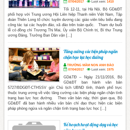
07/04/2017
Lượt xem:
1410
Tối 12-11, tại Hà Nội, Bộ GD&ĐT
phối hợp với Trung ương Hội Liên hiệp Thanh niên Việt Nam, Tập
đoàn Thiên Long tổ chức tuyên dương các giáo viên tiêu biểu đang
công tác tại các huyện đảo, xã đảo trên toàn quốc. Tham dự buổi
lễ có đồng chí Trương Thị Mai, Ủy viên Bộ Chính trị, Bí thư Trung
ương Đảng, Trưởng Ban Dân vận [...]
Tăng cường các biện pháp ngăn
chặn bạo lực học đường
TRƯỜNG MẦM NON ANH ĐÀO
07/04/2017
Lượt xem:
1975
GD&TĐ – Ngày 21/11/2016, Bộ
GD&ĐT ban hành văn bản
5727/BDGĐT-CTHSSV gửi Chủ tịch UBND tỉnh, thành phố trực
thuộc trung ương về việc tăng cường các biện pháp ngăn chặn tình
trạng bạo lực học đường. Theo văn bản này, thời gian qua, Bộ
GD&ĐT đã ban hành nhiều văn bản chỉ đạo thực hiện các biện
pháp phòng ngừa và ngăn chặn tình trạng bạo lực học [...]
Kế hoạch hoạt động dạy và học