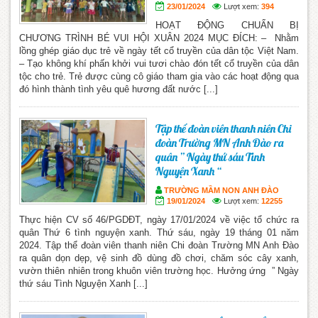
23/01/2024
Lượt xem:
394
HOẠT ĐỘNG CHUẨN BỊ
CHƯƠNG TRÌNH BÉ VUI HỘI XUÂN 2024 MỤC ĐÍCH: – Nhằm
lồng ghép giáo dục trẻ về ngày tết cổ truyền của dân tộc Việt Nam.
– Tạo không khí phấn khởi vui tươi chào đón tết cổ truyền của dân
tộc cho trẻ. Trẻ được cùng cô giáo tham gia vào các hoạt động qua
đó hình thành tình yêu quê hương đất nước [...]
Tập thể đoàn viên thanh niên Chi
đoàn Trường MN Anh Đào ra
quân ” Ngày thứ sáu Tình
Nguyện Xanh “
TRƯỜNG MẦM NON ANH ĐÀO
19/01/2024
Lượt xem:
12255
Thực hiện CV số 46/PGDĐT, ngày 17/01/2024 về việc tổ chức ra
quân Thứ 6 tình nguyện xanh. Thứ sáu, ngày 19 tháng 01 năm
2024. Tập thể đoàn viên thanh niên Chi đoàn Trường MN Anh Đào
ra quân dọn dẹp, vệ sinh đồ dùng đồ chơi, chăm sóc cây xanh,
vườn thiên nhiên trong khuôn viên trường học. Hưởng ứng ” Ngày
thứ sáu Tình Nguyện Xanh [...]