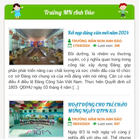
Trường MN Anh Đào
Kết nạp đảng viên mới năm 2024
TRƯỜNG MẦM NON ANH ĐÀO
17/04/2024
Lượt xem:
346
Bồi dưỡng, là nhiệm vụ thường
xuyên, có ý nghĩa quan trọng trong
công tác xây dựng Đảng; góp
phần phát triển nâng cao chất lượng và sức chiến đấu của tổ chức
cơ sở Đảng nói chung và của mỗi đảng viên nói riêng. Căn cứ vào
điều 4 điều lệ Đảng Cộng Sản Việt Nam. Thực hiện Quyết định số
1803- QĐ/HU ngày 03 tháng 4 năm [...]
HOẠT ĐỘNG CHO TRẺ CHÀO
MỪNG NGÀY QTPN 8/3
TRƯỜNG MẦM NON ANH ĐÀO
08/03/2024
Lượt xem:
597
Ngày 8/3 là một ngày vô cùng ý
nghĩa đối với phụ nữ. Thế nhưng