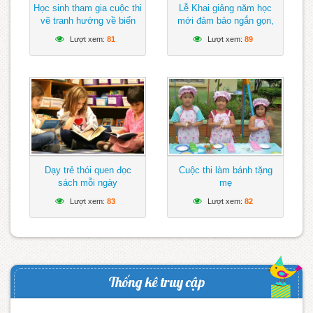
Học sinh tham gia cuộc thi
Lễ Khai giảng năm học
vẽ tranh hướng về biển
mới đảm bảo ngắn gọn,
Đông
vui tươi, lành mạnh
Lượt xem:
81
Lượt xem:
89
Dạy trẻ thói quen đọc
Cuộc thi làm bánh tặng
sách mỗi ngày
mẹ
Lượt xem:
83
Lượt xem:
82
Thống kê truy cập