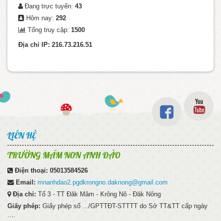
Đang trực tuyến:
43
Hôm nay:
292
Tổng truy cập:
1500
Địa chỉ IP: 216.73.216.51
LIÊN HỆ
TRƯỜNG MẦM N0N ANH ĐÀO
Điện thoại:
05013584526
Email:
mnanhdao2.pgdkrongno.daknong@gmail.com
Địa chỉ:
Tổ 3 - TT Đăk Mâm - Krông Nô - Đăk Nông
Giấy phép:
Giấy phép số .../GPTTĐT-STTTT do Sở TT&TT cấp ngày
....