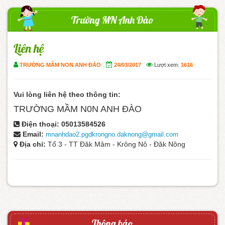
Trường MN Anh Đào
Liên hệ
TRƯỜNG MẦM NON ANH ĐÀO
24/03/2017
Lượt xem:
1616
Vui lòng liên hệ theo thông tin:
TRƯỜNG MẦM N0N ANH ĐÀO
Điện thoại:
05013584526
Email:
mnanhdao2.pgdkrongno.daknong@gmail.com
Địa chỉ:
Tổ 3 - TT Đăk Mâm - Krông Nô - Đăk Nông
Thông báo