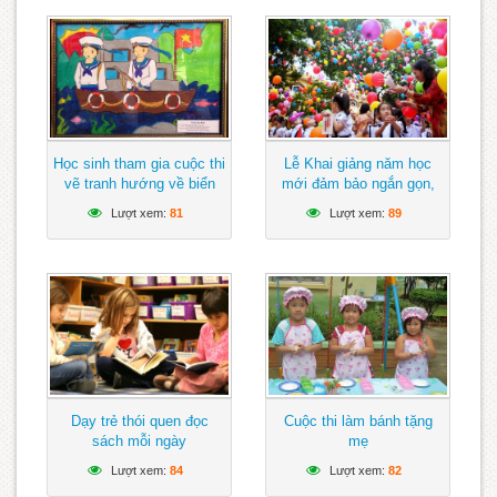
Học sinh tham gia cuộc thi
Lễ Khai giảng năm học
vẽ tranh hướng về biển
mới đảm bảo ngắn gọn,
Đông
vui tươi, lành mạnh
Lượt xem:
81
Lượt xem:
89
Dạy trẻ thói quen đọc
Cuộc thi làm bánh tặng
sách mỗi ngày
mẹ
Lượt xem:
84
Lượt xem:
82