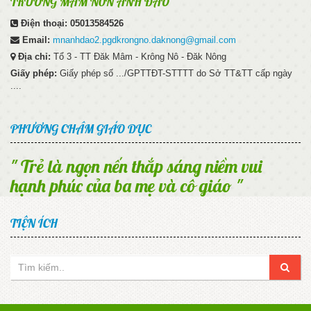
TRƯỜNG MẦM N0N ANH ĐÀO
Điện thoại:
05013584526
Email:
mnanhdao2.pgdkrongno.daknong@gmail.com
Địa chỉ:
Tổ 3 - TT Đăk Mâm - Krông Nô - Đăk Nông
Giấy phép:
Giấy phép số .../GPTTĐT-STTTT do Sở TT&TT cấp ngày
....
PHƯƠNG CHÂM GIÁO DỤC
" Trẻ là ngọn nến thắp sáng niềm vui
hạnh phúc của ba mẹ và cô giáo "
TIỆN ÍCH