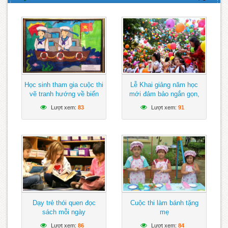
Học sinh tham gia cuộc thi
Lễ Khai giảng năm học
vẽ tranh hướng về biển
mới đảm bảo ngắn gọn,
Đông
vui tươi, lành mạnh
Lượt xem:
83
Lượt xem:
91
Dạy trẻ thói quen đọc
Cuộc thi làm bánh tặng
sách mỗi ngày
mẹ
Lượt xem:
86
Lượt xem:
84