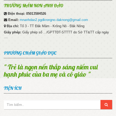
TRƯỜNG MẦM N0N ANH ĐÀO
Điện thoại:
05013584526
Email:
mnanhdao2.pgdkrongno.daknong@gmail.com
Địa chỉ:
Tổ 3 - TT Đăk Mâm - Krông Nô - Đăk Nông
Giấy phép:
Giấy phép số .../GPTTĐT-STTTT do Sở TT&TT cấp ngày
....
PHƯƠNG CHÂM GIÁO DỤC
" Trẻ là ngọn nến thắp sáng niềm vui
hạnh phúc của ba mẹ và cô giáo "
TIỆN ÍCH