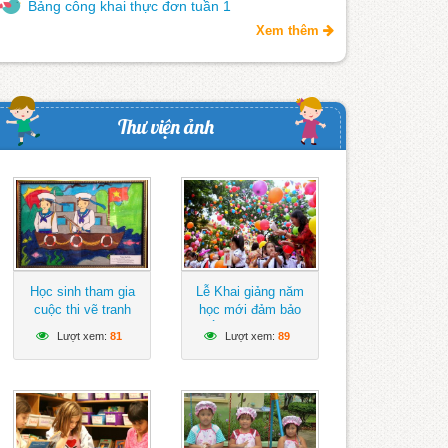
Bảng công khai thực đơn tuần 1
Xem thêm
Thư viện ảnh
Học sinh tham gia
Lễ Khai giảng năm
cuộc thi vẽ tranh
học mới đảm bảo
hướng về biển Đông
ngắn gọn, vui tươi,
Lượt xem:
81
Lượt xem:
89
lành mạnh