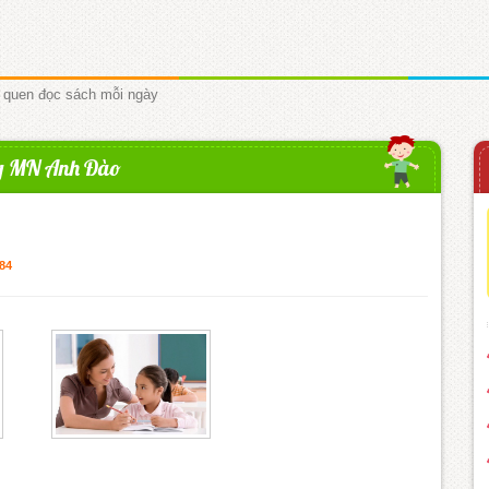
i quen đọc sách mỗi ngày
g MN Anh Đào
84