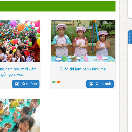
ảng năm học mới đảm
Cuộc thi làm bánh tặng mẹ
ngắn gọn, vui...
82
Xem ảnh
Xem ảnh