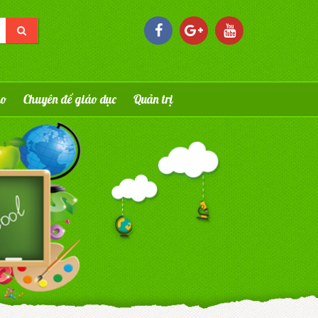
áo
Chuyên đề giáo dục
Quản trị