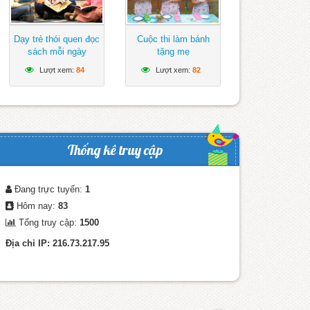
Dạy trẻ thói quen đọc
Cuộc thi làm bánh
sách mỗi ngày
tặng mẹ
Lượt xem:
84
Lượt xem:
82
Thống kê truy cập
Đang trực tuyến:
1
Hôm nay:
83
Tổng truy cập:
1500
Địa chỉ IP: 216.73.217.95