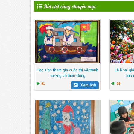
Bài viết cùng chuyên mục
Học sinh tham gia cuộc thi vẽ tranh
Lễ Khai gi
hướng về biển Đông
bảo 
81
89
Xem ảnh