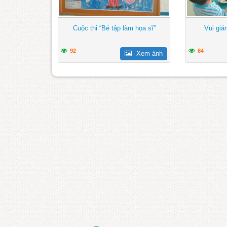
Cuộc thi “Bé tập làm họa sĩ”
Vui giá
92
84
Xem ảnh